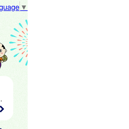
nguage
▼
生から高校１年生相当の女子）