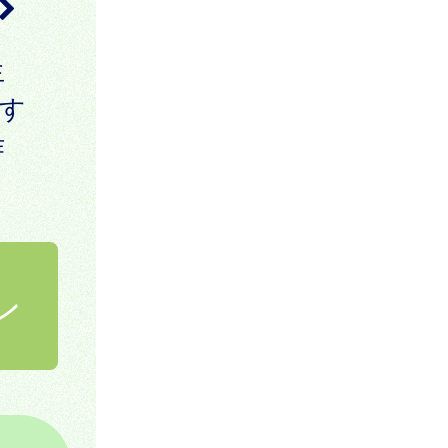
生
す
作
ン