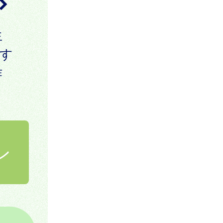
生
す
作
ン