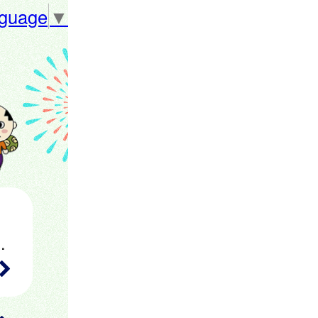
nguage
▼
生から高校１年生相当の女子）