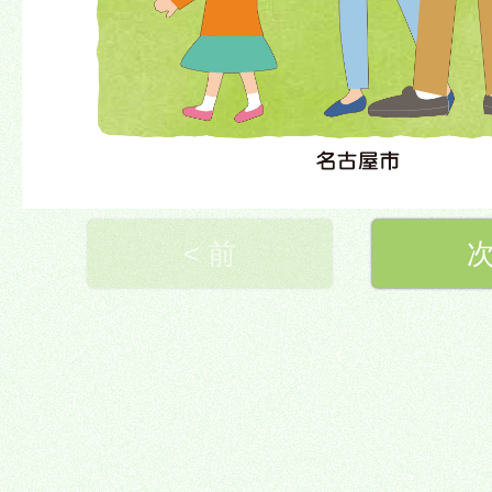
< 前
次