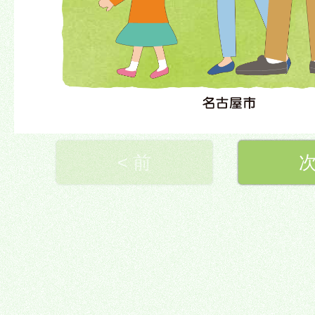
< 前
次