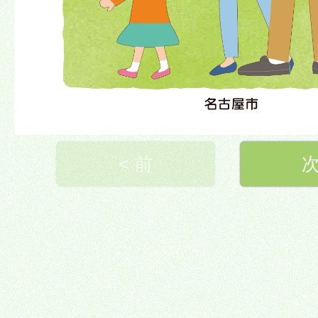
< 前
次