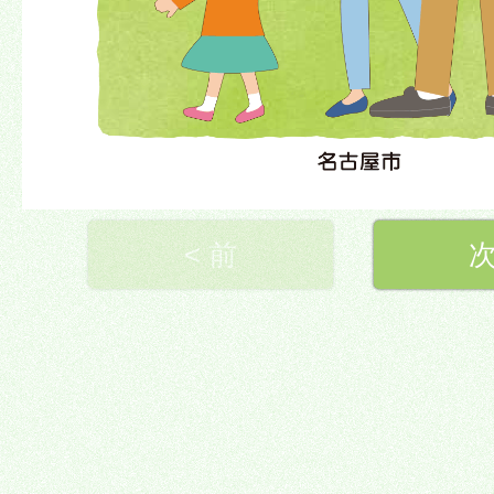
< 前
次