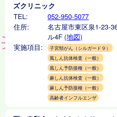
ズクリニック
TEL:
052-950-5077
住所:
名古屋市東区泉1-23-3
ル4F
(地図)
実施項目:
子宮頸がん（シルガード９）
風しん抗体検査（一般）
風しん予防接種（一般）
麻しん抗体検査（一般）
麻しん予防接種（一般）
高齢者インフルエンザ