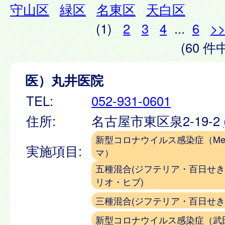
守山区
緑区
名東区
天白区
(1)
2
3
4
...
6
>
(60 件中
医）丸井医院
TEL:
052-931-0601
住所:
名古屋市東区泉2-19-2
新型コロナウイルス感染症（Meiji
実施項目:
マ）
五種混合(ジフテリア・百日せ
リオ・ヒブ)
三種混合(ジフテリア・百日せき
新型コロナウイルス感染症（武