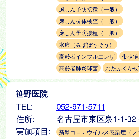
風しん予防接種（一般）
麻しん抗体検査（一般）
麻しん予防接種（一般）
水痘（みずぼうそう）
高齢者インフルエンザ
帯状疱
高齢者肺炎球菌
おたふくかぜ
笹野医院
TEL:
052-971-5711
住所:
名古屋市東区泉1-1-32
実施項目:
新型コロナウイルス感染症（フ