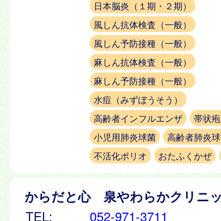
日本脳炎（１期・２期）
風しん抗体検査（一般）
風しん予防接種（一般）
麻しん抗体検査（一般）
麻しん予防接種（一般）
水痘（みずぼうそう）
高齢者インフルエンザ
帯状疱
小児用肺炎球菌
高齢者肺炎球
不活化ポリオ
おたふくかぜ
からだと心 泉やわらかクリニ
TEL:
052-971-3711