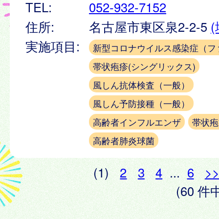
TEL:
052-932-7152
住所:
名古屋市東区泉2-2-5
実施項目:
新型コロナウイルス感染症（フ
帯状疱疹(シングリックス)
風しん抗体検査（一般）
風しん予防接種（一般）
高齢者インフルエンザ
帯状疱
高齢者肺炎球菌
(1)
2
3
4
...
6
>
(60 件中