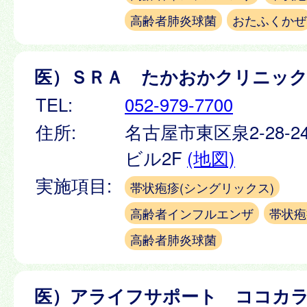
高齢者肺炎球菌
おたふくかぜ
医）ＳＲＡ たかおかクリニッ
TEL:
052-979-7700
住所:
名古屋市東区泉2-28-2
ビル2F
(地図)
実施項目:
帯状疱疹(シングリックス)
高齢者インフルエンザ
帯状疱
高齢者肺炎球菌
医）アライフサポート ココカ