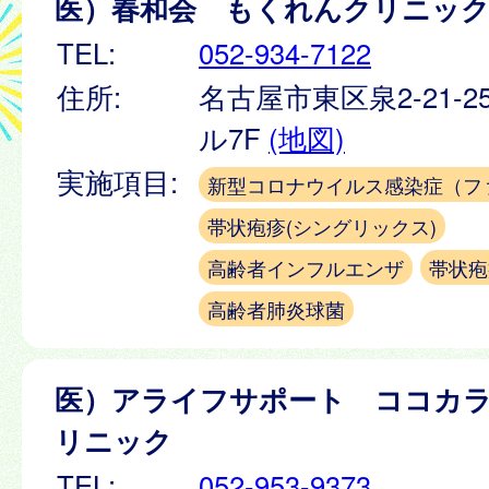
医）春和会 もくれんクリニッ
TEL:
052-934-7122
住所:
名古屋市東区泉2-21-2
ル7F
(地図)
実施項目:
新型コロナウイルス感染症（フ
帯状疱疹(シングリックス)
高齢者インフルエンザ
帯状疱
高齢者肺炎球菌
医）アライフサポート ココカ
リニック
TEL:
052-953-9373