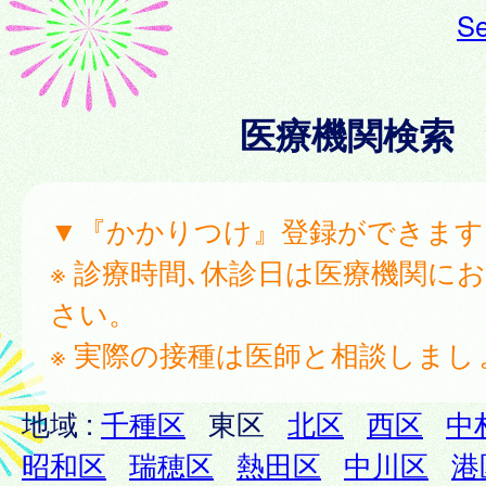
Se
医療機関検索
▼『かかりつけ』登録ができます
※ 診療時間､休診日は医療機関に
さい。
※ 実際の接種は医師と相談しまし
地域 :
千種区
東区
北区
西区
中
昭和区
瑞穂区
熱田区
中川区
港