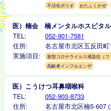
不活化ポリオ
おたふくかぜ
医）楠会 楠メンタルホスピタ
TEL:
052-901-7581
住所:
名古屋市北区五反田町1
実施項目:
新型コロナウイルス感染症（フ
高齢者インフルエンザ
医）こうけつ耳鼻咽喉科
TEL:
052-903-8733
住所:
名古屋市北区楠5-607