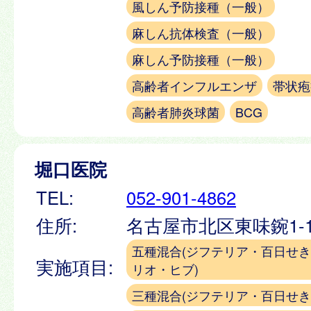
風しん予防接種（一般）
麻しん抗体検査（一般）
麻しん予防接種（一般）
高齢者インフルエンザ
帯状疱
高齢者肺炎球菌
BCG
堀口医院
TEL:
052-901-4862
住所:
名古屋市北区東味鋺1-1
五種混合(ジフテリア・百日せ
実施項目:
リオ・ヒブ)
三種混合(ジフテリア・百日せき