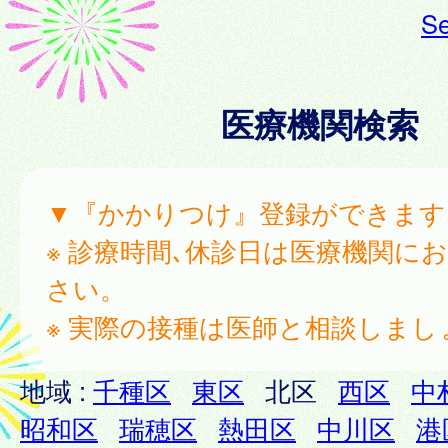
Se
医療機関検索
▼『かかりつけ』登録ができます
※ 診療時間､休診日は医療機関に
さい。
※ 実際の接種は医師と相談しまし
地域 :
千種区
東区
北区
西区
中
昭和区
瑞穂区
熱田区
中川区
港