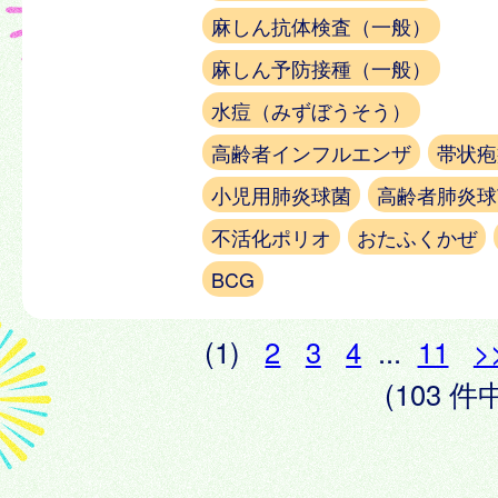
麻しん抗体検査（一般）
麻しん予防接種（一般）
水痘（みずぼうそう）
高齢者インフルエンザ
帯状疱
小児用肺炎球菌
高齢者肺炎球
不活化ポリオ
おたふくかぜ
BCG
(1)
2
3
4
...
11
>
(103 件中