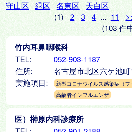
守山区
緑区
名東区
天白区
(1)
2
3
4
...
11
>
(103 件中
竹内耳鼻咽喉科
TEL:
052-903-1187
住所:
名古屋市北区六ケ池町1
実施項目:
新型コロナウイルス感染症（フ
高齢者インフルエンザ
医）榊原内科診療所
TEL:
052-901-2188