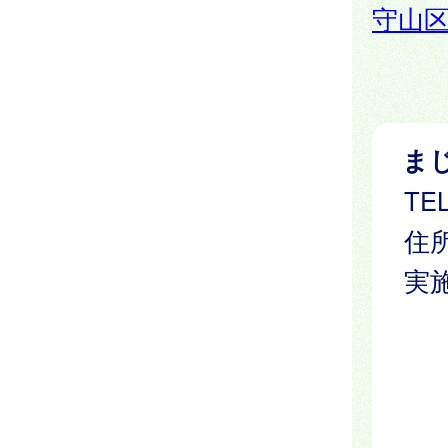
守山
ま
TEL
住所
実