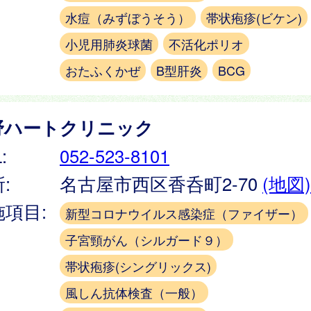
水痘（みずぼうそう）
帯状疱疹(ビケン)
小児用肺炎球菌
不活化ポリオ
おたふくかぜ
B型肝炎
BCG
野ハートクリニック
:
052-523-8101
:
名古屋市西区香呑町2-70
(地図)
施項目:
新型コロナウイルス感染症（ファイザー）
子宮頸がん（シルガード９）
帯状疱疹(シングリックス)
風しん抗体検査（一般）