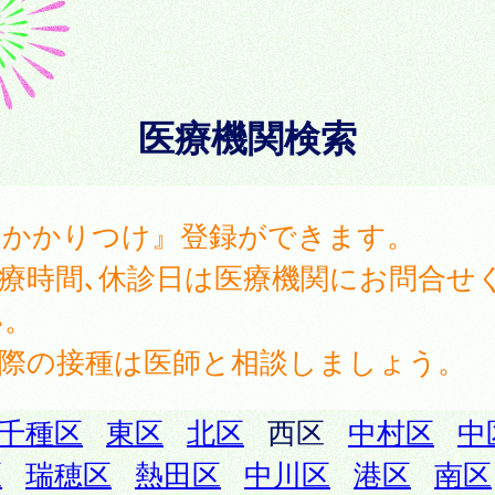
医療機関検索
『かかりつけ』登録ができます。
診療時間､休診日は医療機関にお問合せ
い。
実際の接種は医師と相談しましょう。
千種区
東区
北区
西区
中村区
中
区
瑞穂区
熱田区
中川区
港区
南区