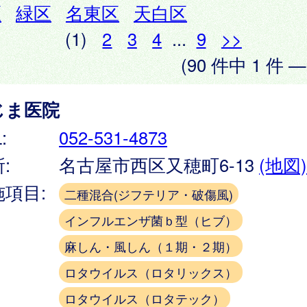
区
緑区
名東区
天白区
(1)
2
3
4
...
9
>>
(90 件中 1 件 —
じま医院
:
052-531-4873
:
名古屋市西区又穂町6-13
(地図)
施項目:
二種混合(ジフテリア・破傷風)
インフルエンザ菌ｂ型（ヒブ）
麻しん・風しん（１期・２期）
ロタウイルス（ロタリックス）
ロタウイルス（ロタテック）