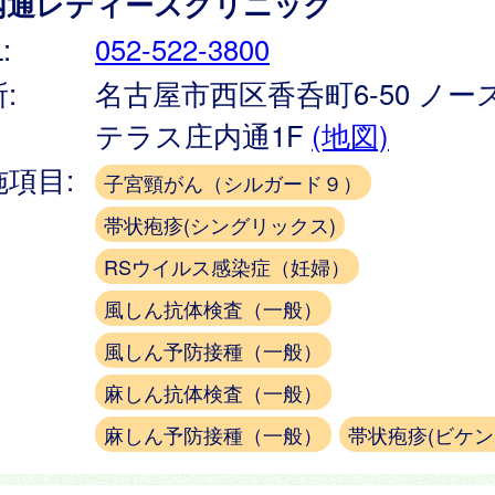
内通レディースクリニック
:
052-522-3800
:
名古屋市西区香呑町6-50 ノー
テラス庄内通1F
(地図)
施項目:
子宮頸がん（シルガード９）
帯状疱疹(シングリックス)
RSウイルス感染症（妊婦）
風しん抗体検査（一般）
風しん予防接種（一般）
麻しん抗体検査（一般）
麻しん予防接種（一般）
帯状疱疹(ビケン