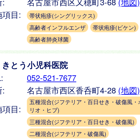
:
名古屋市西区又穂町3-68
(地図)
施項目:
帯状疱疹(シングリックス)
高齢者インフルエンザ
帯状疱疹(ビケン)
高齢者肺炎球菌
）きとう小児科医院
:
052-521-7677
:
名古屋市西区香呑町4-28
(地図)
五種混合(ジフテリア・百日せき・破傷風・
施項目:
リオ・ヒブ)
三種混合(ジフテリア・百日せき・破傷風)
二種混合(ジフテリア・破傷風)