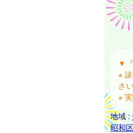
▼
※ 
さ
※ 
地域 :
昭和