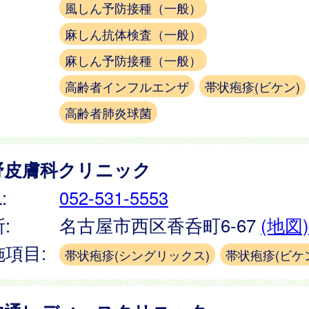
風しん予防接種（一般）
麻しん抗体検査（一般）
麻しん予防接種（一般）
高齢者インフルエンザ
帯状疱疹(ビケン)
高齢者肺炎球菌
野皮膚科クリニック
:
052-531-5553
:
名古屋市西区香呑町6-67
(地図)
施項目:
帯状疱疹(シングリックス)
帯状疱疹(ビケ