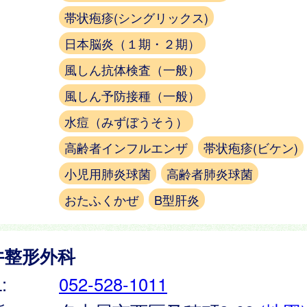
帯状疱疹(シングリックス)
日本脳炎（１期・２期）
風しん抗体検査（一般）
風しん予防接種（一般）
水痘（みずぼうそう）
高齢者インフルエンザ
帯状疱疹(ビケン)
小児用肺炎球菌
高齢者肺炎球菌
おたふくかぜ
B型肝炎
井整形外科
:
052-528-1011