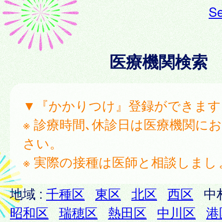
Se
医療機関検索
▼『かかりつけ』登録ができます
※ 診療時間､休診日は医療機関に
さい。
※ 実際の接種は医師と相談しまし
地域 :
千種区
東区
北区
西区
中
昭和区
瑞穂区
熱田区
中川区
港