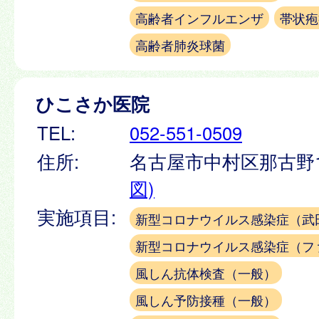
高齢者インフルエンザ
帯状疱
高齢者肺炎球菌
ひこさか医院
TEL:
052-551-0509
住所:
名古屋市中村区那古野1-
図)
実施項目:
新型コロナウイルス感染症（武
新型コロナウイルス感染症（フ
風しん抗体検査（一般）
風しん予防接種（一般）