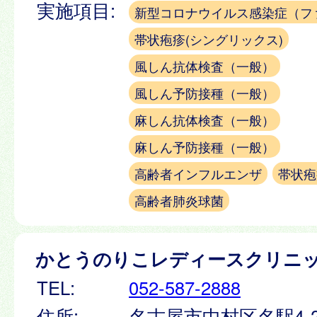
実施項目:
新型コロナウイルス感染症（フ
帯状疱疹(シングリックス)
風しん抗体検査（一般）
風しん予防接種（一般）
麻しん抗体検査（一般）
麻しん予防接種（一般）
高齢者インフルエンザ
帯状疱
高齢者肺炎球菌
かとうのりこレディースクリニ
TEL:
052-587-2888
住所:
名古屋市中村区名駅4-26