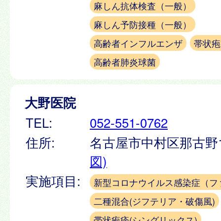
麻しん抗体検査（一般）
麻しん予防接種（一般）
高齢者インフルエンザ
帯状疱
高齢者肺炎球菌
大野医院
TEL:
052-551-0762
住所:
名古屋市中村区那古野1-
図)
実施項目:
新型コロナウイルス感染症（フ
二種混合(ジフテリア・破傷風)
帯状疱疹(シングリックス)