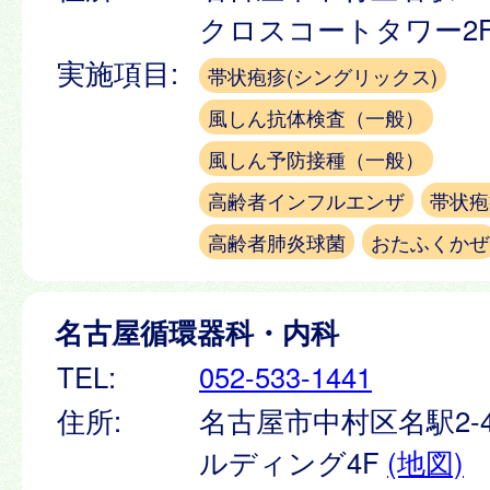
クロスコートタワー2
実施項目:
帯状疱疹(シングリックス)
風しん抗体検査（一般）
風しん予防接種（一般）
高齢者インフルエンザ
帯状疱
高齢者肺炎球菌
おたふくかぜ
名古屋循環器科・内科
TEL:
052-533-1441
住所:
名古屋市中村区名駅2-4
ルディング4F
(地図)