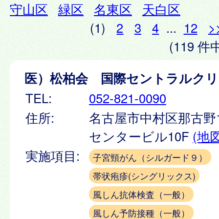
守山区
緑区
名東区
天白区
(1)
2
3
4
...
12
>
(119 件中
医）松柏会 国際セントラルク
TEL:
052-821-0090
住所:
名古屋市中村区那古野1-
センタービル10F
(地図
実施項目:
子宮頸がん（シルガード９）
帯状疱疹(シングリックス)
風しん抗体検査（一般）
風しん予防接種（一般）