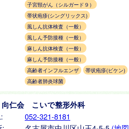
子宮頸がん（シルガード９）
帯状疱疹(シングリックス)
風しん抗体検査（一般）
風しん予防接種（一般）
麻しん抗体検査（一般）
麻しん予防接種（一般）
高齢者インフルエンザ
帯状疱疹(ビケン)
高齢者肺炎球菌
）向仁会 こいで整形外科
:
052-321-8181
:
名古屋市中川区山王4-5-5
(地図