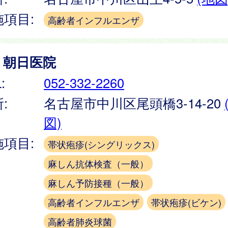
施項目:
高齢者インフルエンザ
）朝日医院
:
052-332-2260
:
名古屋市中川区尾頭橋3-14-20
図)
施項目:
帯状疱疹(シングリックス)
麻しん抗体検査（一般）
麻しん予防接種（一般）
高齢者インフルエンザ
帯状疱疹(ビケン)
高齢者肺炎球菌