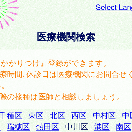
Select La
医療機関検索
『かかりつけ』登録ができます。
診療時間､休診日は医療機関にお問合せ
い。
実際の接種は医師と相談しましょう。
千種区
東区
北区
西区
中村区
中
区
瑞穂区
熱田区
中川区
港区
南区