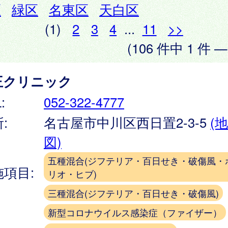
区
緑区
名東区
天白区
(1)
2
3
4
...
11
>>
(106 件中 1 件 —
王クリニック
:
052-322-4777
:
名古屋市中川区西日置2-3-5
(地
図)
五種混合(ジフテリア・百日せき・破傷風・
施項目:
リオ・ヒブ)
三種混合(ジフテリア・百日せき・破傷風)
新型コロナウイルス感染症（ファイザー）