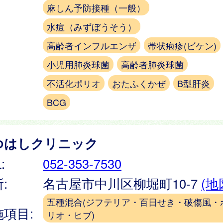
麻しん予防接種（一般）
水痘（みずぼうそう）
高齢者インフルエンザ
帯状疱疹(ビケン)
小児用肺炎球菌
高齢者肺炎球菌
不活化ポリオ
おたふくかぜ
B型肝炎
BCG
ゆはしクリニック
:
052-353-7530
:
名古屋市中川区柳堀町10-7
(地
五種混合(ジフテリア・百日せき・破傷風・
施項目:
リオ・ヒブ)