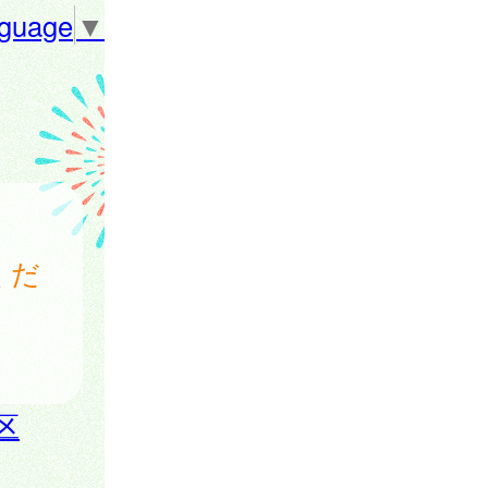
nguage
▼
くだ
区