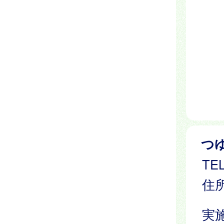
つ
TEL
住所
実