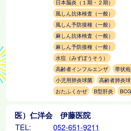
日本脳炎（１期・２期）
風しん抗体検査（一般）
風しん予防接種（一般）
麻しん抗体検査（一般）
麻しん予防接種（一般）
水痘（みずぼうそう）
高齢者インフルエンザ
帯状疱
小児用肺炎球菌
高齢者肺炎球
おたふくかぜ
B型肝炎
BC
医）仁洋会 伊藤医院
TEL:
052-651-9211