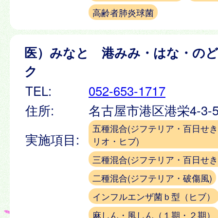
高齢者肺炎球菌
医）みなと 港みみ・はな・の
ク
TEL:
052-653-1717
住所:
名古屋市港区港栄4-3-
五種混合(ジフテリア・百日せ
実施項目:
リオ・ヒブ)
三種混合(ジフテリア・百日せき
二種混合(ジフテリア・破傷風)
インフルエンザ菌ｂ型（ヒブ）
麻しん・風しん（１期・２期）