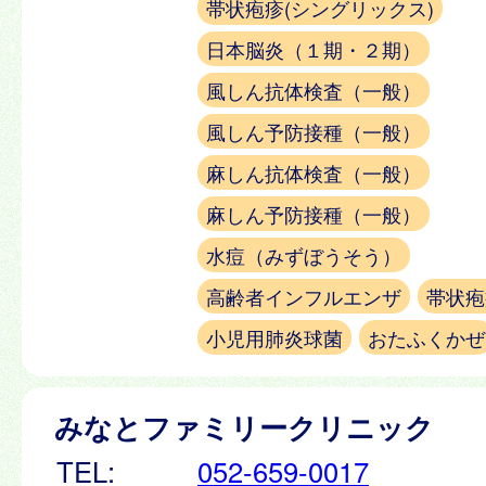
帯状疱疹(シングリックス)
日本脳炎（１期・２期）
風しん抗体検査（一般）
風しん予防接種（一般）
麻しん抗体検査（一般）
麻しん予防接種（一般）
水痘（みずぼうそう）
高齢者インフルエンザ
帯状疱
小児用肺炎球菌
おたふくかぜ
みなとファミリークリニック
TEL:
052-659-0017