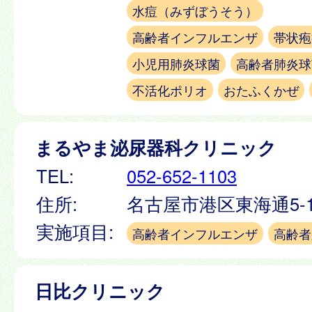
水痘（みずぼうそう）
高齢者インフルエンザ
帯状疱
小児用肺炎球菌
高齢者肺炎球
不活化ポリオ
おたふくかぜ
まるやま泌尿器科クリニック
TEL:
052-652-1103
住所:
名古屋市港区東海通5-
実施項目:
高齢者インフルエンザ
高齢者
日比クリニック