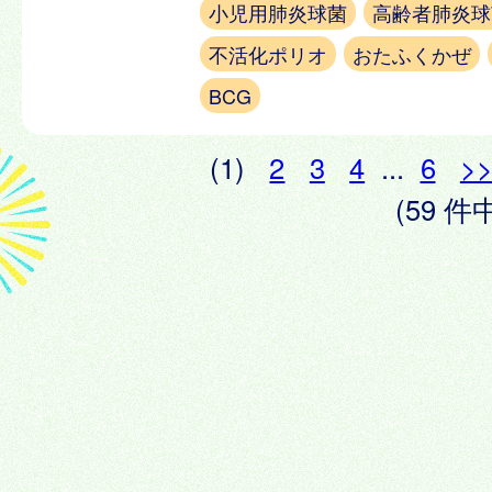
小児用肺炎球菌
高齢者肺炎球
不活化ポリオ
おたふくかぜ
BCG
(1)
2
3
4
...
6
>
(59 件中