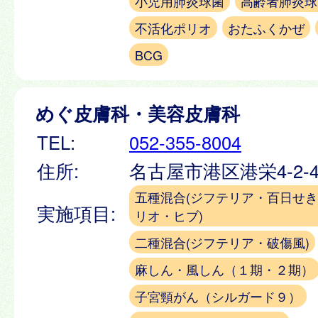
小児用肺炎球菌
高齢者肺炎球
不活化ポリオ
おたふくかぜ
BCG
めぐ皮膚科・美容皮膚科
TEL:
052-355-8004
住所:
名古屋市港区港栄4-2-
五種混合(ジフテリア・百日せ
実施項目:
リオ・ヒブ)
二種混合(ジフテリア・破傷風)
麻しん・風しん（１期・２期）
子宮頸がん（シルガード９）