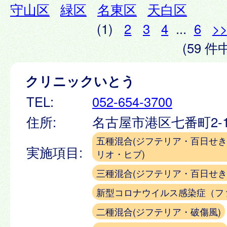
守山区
緑区
名東区
天白区
(1)
2
3
4
...
6
>
(59 件中
クリニックいとう
TEL:
052-654-3700
住所:
名古屋市港区七番町2-1
五種混合(ジフテリア・百日せ
実施項目:
リオ・ヒブ)
三種混合(ジフテリア・百日せき
新型コロナウイルス感染症（フ
二種混合(ジフテリア・破傷風)