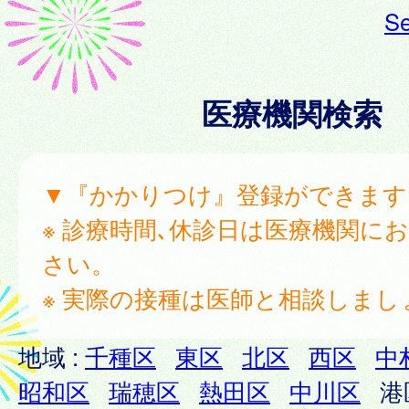
Se
医療機関検索
▼『かかりつけ』登録ができます
※ 診療時間､休診日は医療機関に
さい。
※ 実際の接種は医師と相談しまし
地域 :
千種区
東区
北区
西区
中
昭和区
瑞穂区
熱田区
中川区
港