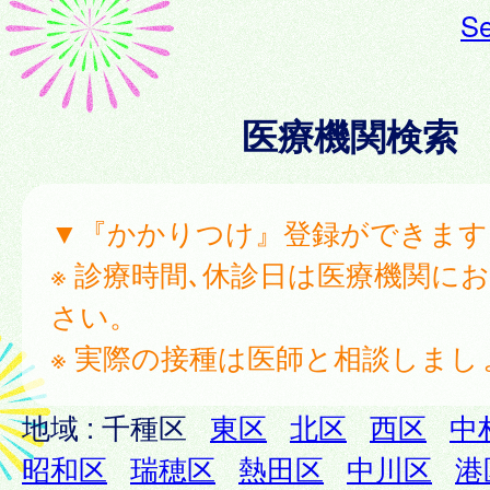
Se
医療機関検索
▼『かかりつけ』登録ができます
※ 診療時間､休診日は医療機関に
さい。
※ 実際の接種は医師と相談しまし
地域 :
千種区
東区
北区
西区
中
昭和区
瑞穂区
熱田区
中川区
港