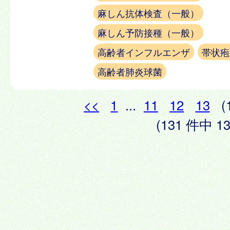
麻しん抗体検査（一般）
麻しん予防接種（一般）
高齢者インフルエンザ
帯状疱
高齢者肺炎球菌
<<
1
...
11
12
13
(
(131 件中 13