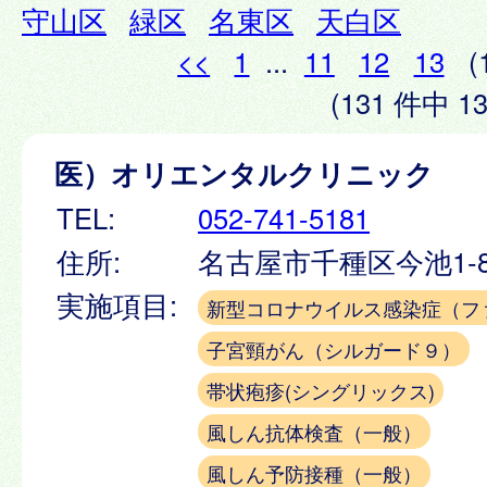
守山区
緑区
名東区
天白区
<<
1
...
11
12
13
(
(131 件中 13
医）オリエンタルクリニック
TEL:
052-741-5181
住所:
名古屋市千種区今池1-8
実施項目:
新型コロナウイルス感染症（フ
子宮頸がん（シルガード９）
帯状疱疹(シングリックス)
風しん抗体検査（一般）
風しん予防接種（一般）