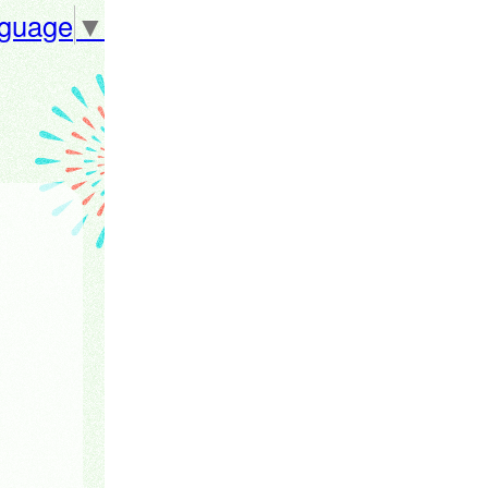
nguage
▼