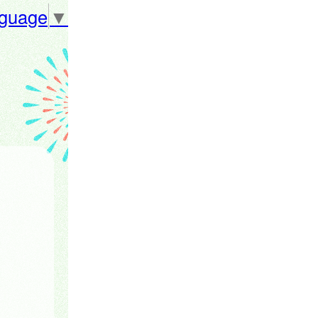
nguage
▼