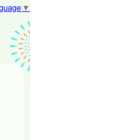
nguage
▼