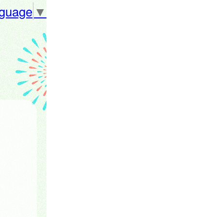
nguage
▼