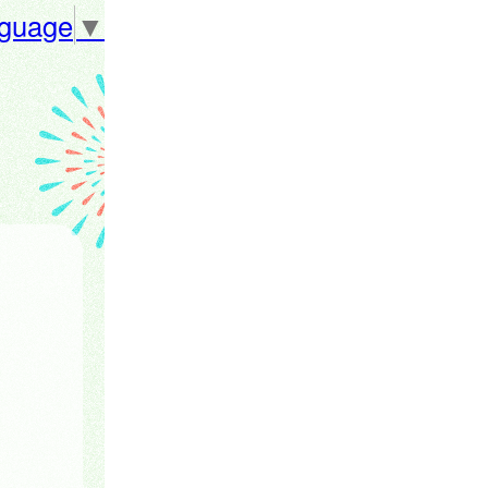
nguage
▼