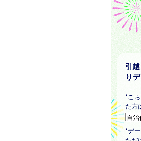
引越
りデ
*こ
た方
*デ
ただ