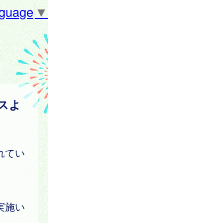
nguage
▼
スよ
れてい
実施い