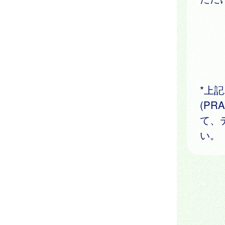
*上
(P
て、
い。