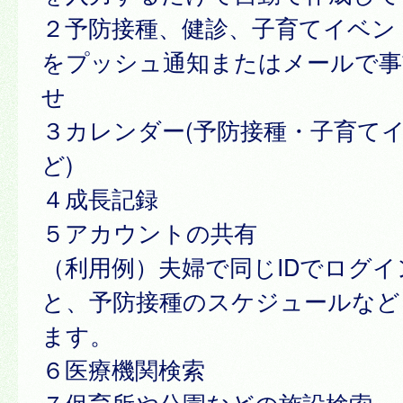
２予防接種、健診、子育てイベン
をプッシュ通知またはメールで事
せ
３カレンダー(予防接種・子育て
ど)
４成長記録
５アカウントの共有
（利用例）夫婦で同じIDでログ
と、予防接種のスケジュールなど
ます。
６医療機関検索