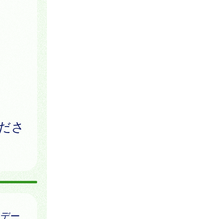
ださ
はデー