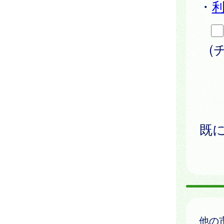
・
(
既
他の