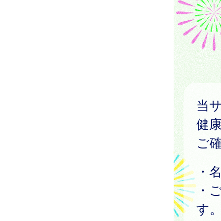
当
健
ご
・
・
す