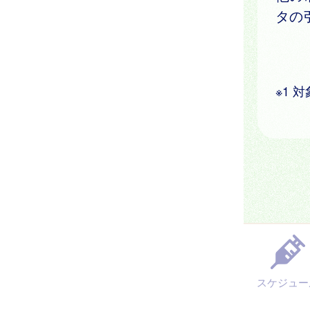
タの
※1
スケジュー