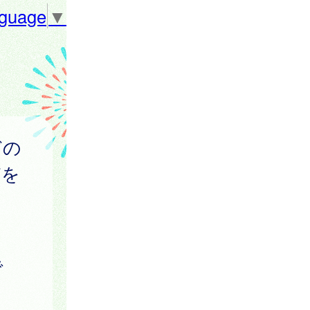
nguage
▼
どの
どを
で