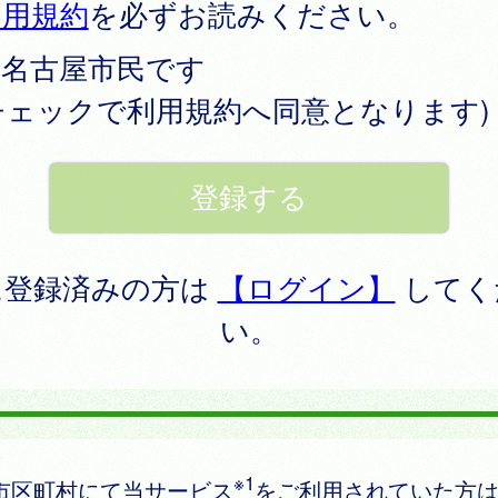
利用規約
を必ずお読みください。
名古屋市民です
チェックで利用規約へ同意となります)
に登録済みの方は
【ログイン】
してく
い。
※1
市区町村にて当サービス
をご利用されていた方