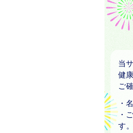
当
健
ご
・
・
す