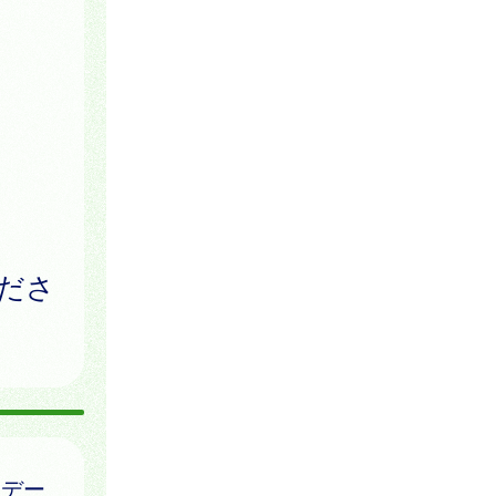
ださ
はデー