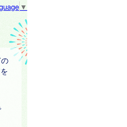
nguage
▼
どの
どを
で