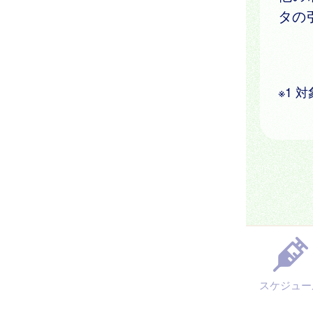
タの
※1
スケジュー