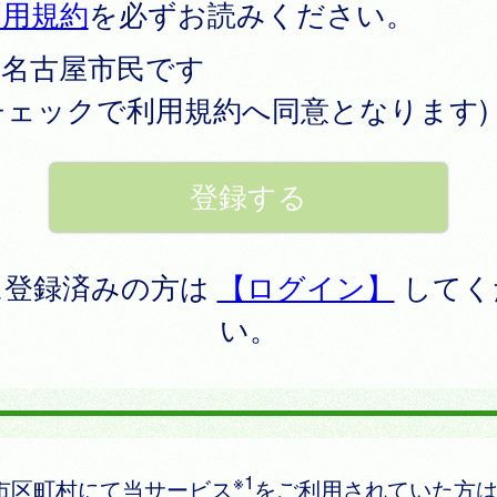
利用規約
を必ずお読みください。
名古屋市民です
チェックで利用規約へ同意となります)
に登録済みの方は
【ログイン】
してく
い。
※1
市区町村にて当サービス
をご利用されていた方