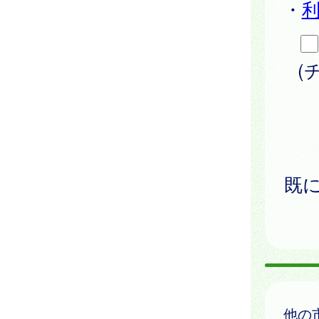
・
(
既
他の