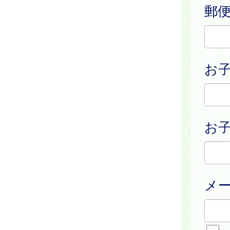
郵
お
お子
メ