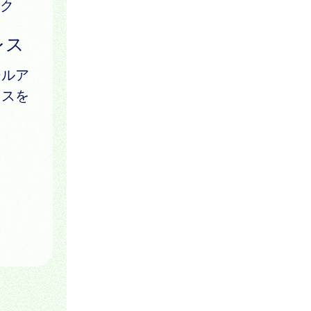
ク
レス
ールア
レスを