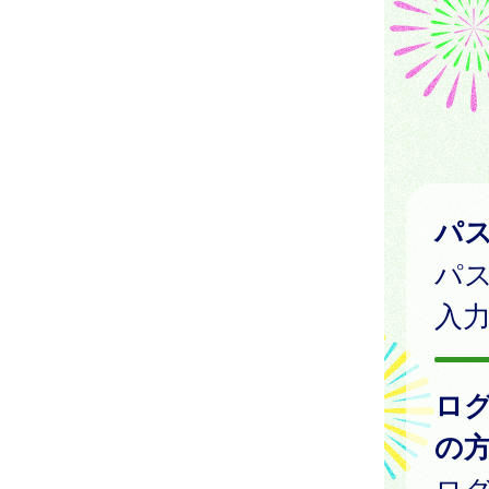
パ
パ
入
ロ
の
ログ