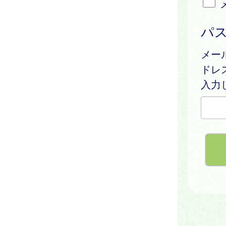
パ
メー
ドレ
入力