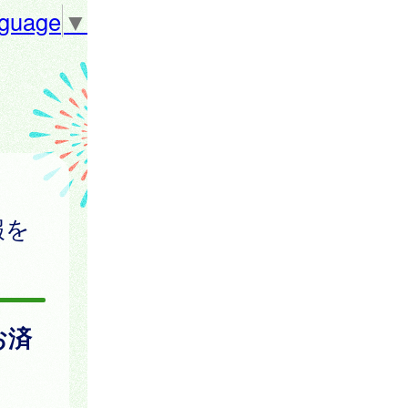
nguage
▼
報を
お済