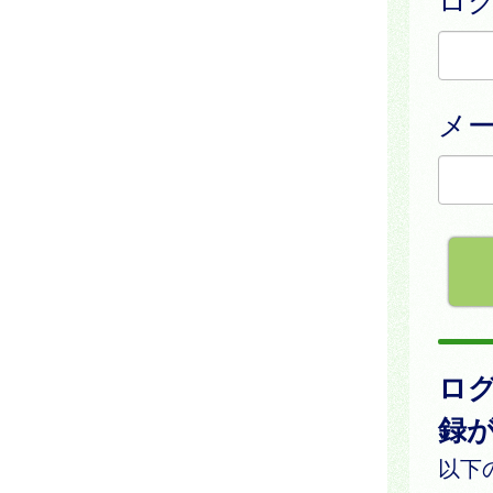
メ
ロ
録
以下