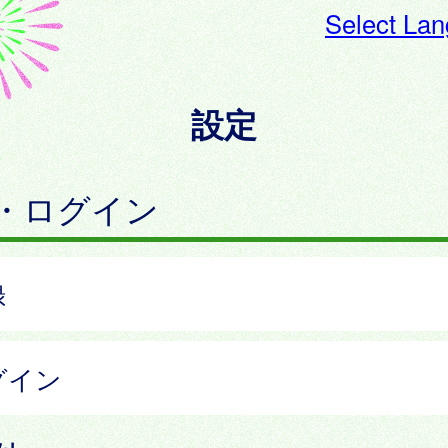
Select La
設定
・ログイン
録
グイン