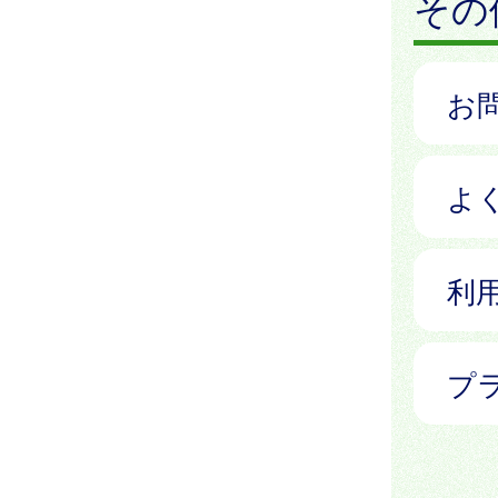
その
お
よ
利
プ