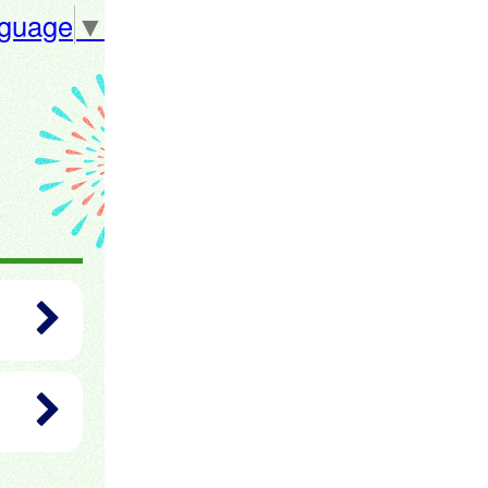
nguage
▼