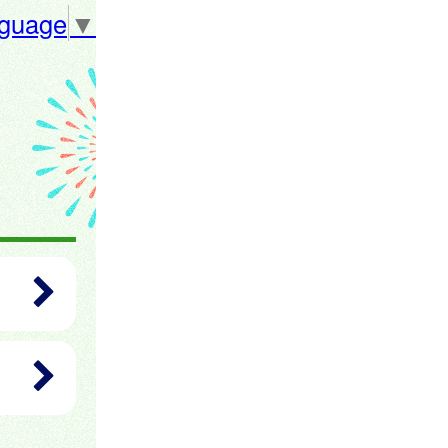
nguage
▼