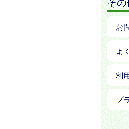
その
お
よ
利
プ