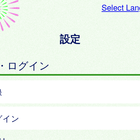
Select La
設定
・ログイン
録
グイン