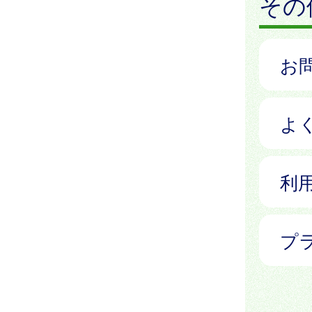
その
お
よ
利
プ