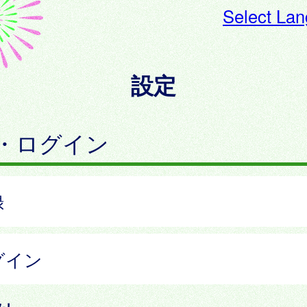
Select La
設定
・ログイン
録
グイン