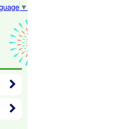
nguage
▼