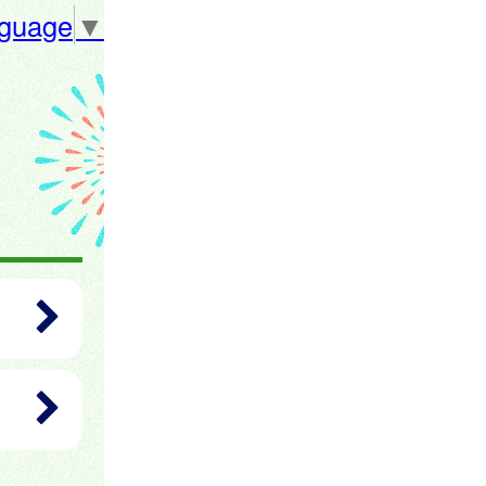
nguage
▼