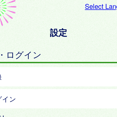
Select La
設定
・ログイン
録
グイン