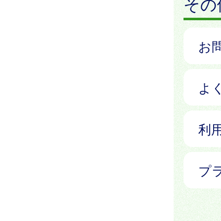
その
お
よ
利
プ