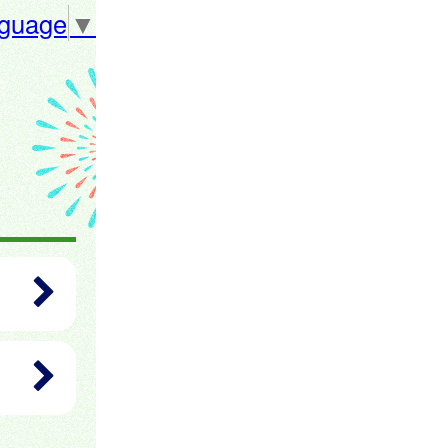
nguage
▼