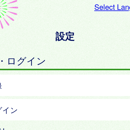
Select La
設定
・ログイン
録
グイン