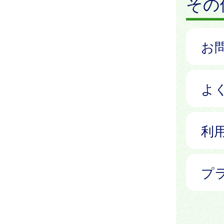
その
お
よ
利
プ